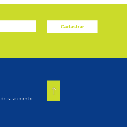
Cadastrar
docase.com.br