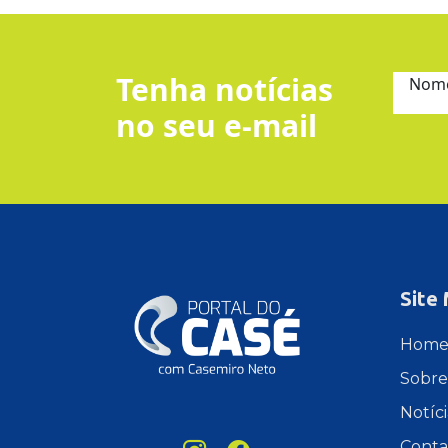
Tenha notícias
Nom
no seu e-mail
Site
Hom
Sobre
Notíci
Conta