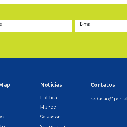
e
E-mail
 Map
Notícias
Contatos
e
Política
redacao@portal
Mundo
as
Salvador
to
Segurança