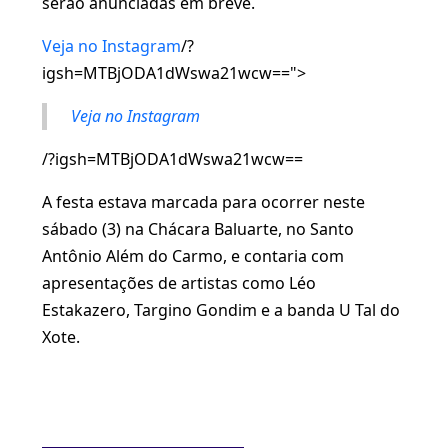
serão anunciadas em breve.
Veja no Instagram
/?
igsh=MTBjODA1dWswa21wcw==">
Veja no Instagram
/?igsh=MTBjODA1dWswa21wcw==
A festa estava marcada para ocorrer neste
sábado (3) na Chácara Baluarte, no Santo
Antônio Além do Carmo, e contaria com
apresentações de artistas como Léo
Estakazero, Targino Gondim e a banda U Tal do
Xote.