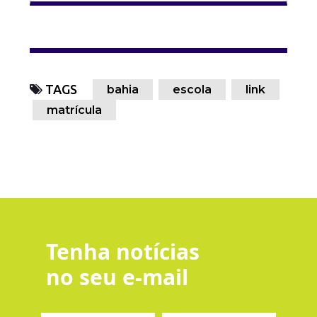
TAGS
bahia
escola
link
matrícula
Tenha notícias
no seu e-mail