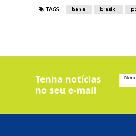
TAGS
bahia
brasikl
p
Tenha notícias
Nom
no seu e-mail