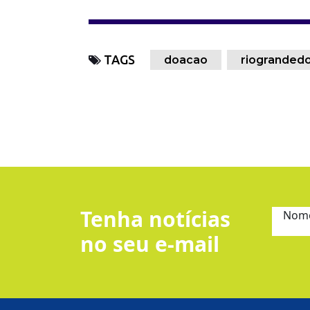
TAGS
doacao
riograndedo
Tenha notícias
Nom
no seu e-mail