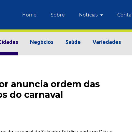
Home
Sobre
Notícias
Conta
Cidades
Negócios
Saúde
Variedades
dor anuncia ordem das
os do carnaval
s do carnaval de Salvador foi divulgada no Diário