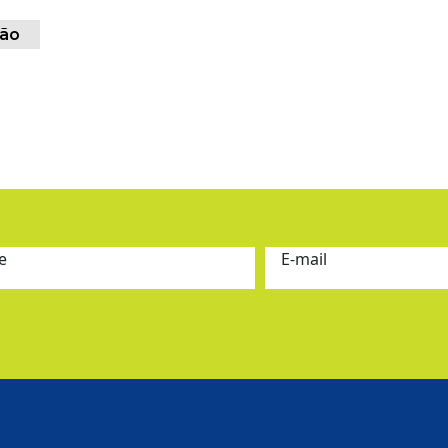
ão
e
E-mail