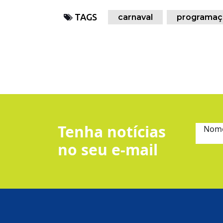
TAGS
carnaval
programaç
Tenha notícias
Nom
no seu e-mail