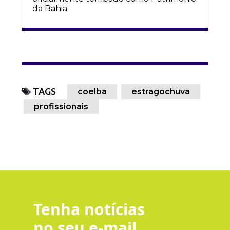
da Bahia
TAGS
coelba
estragochuva
profissionais
Tenha notícias
no seu e-mail