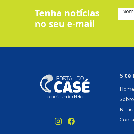
Tenha notícias
Nom
no seu e-mail
Site
Hom
Sobre
Notíci
Conta