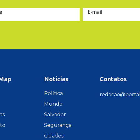
e
E-mail
 Map
Notícias
Contatos
e
Política
redacao@portal
Mundo
as
Salvador
to
Segurança
Cidades