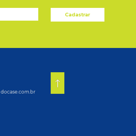
Cadastrar
docase.com.br