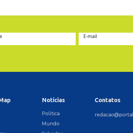
e
E-mail
 Map
Notícias
Contatos
e
Política
redacao@portal
Mundo