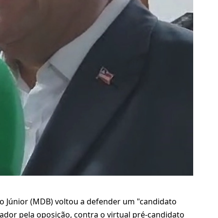
o Júnior (MDB) voltou a defender um "candidato
ador pela oposição, contra o virtual pré-candidato