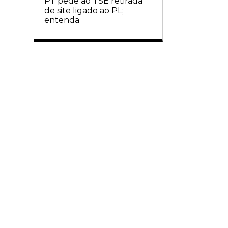
PT pede ao TSE retirada
de site ligado ao PL;
entenda