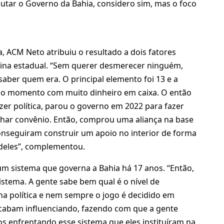
putar o Governo da Bahia, considero sim, mas o foco
, ACM Neto atribuiu o resultado a dois fatores
quina estadual. “Sem querer desmerecer ninguém,
ber quem era. O principal elemento foi 13 e a
am no momento com muito dinheiro em caixa. O então
zer política, parou o governo em 2022 para fazer
echar convênio. Então, comprou uma aliança na base
onseguiram construir um apoio no interior de forma
 deles”, complementou.
m sistema que governa a Bahia há 17 anos. “Então,
istema. A gente sabe bem qual é o nível de
na política e nem sempre o jogo é decidido em
acabam influenciando, fazendo com que a gente
os enfrentando esse sistema que eles instituíram na