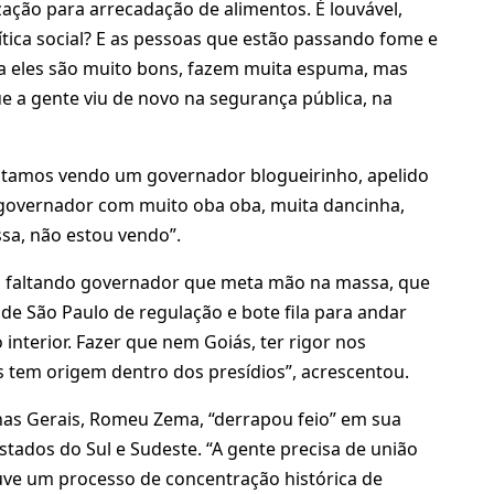
zação para arrecadação de alimentos. É louvável,
tica social? E as pessoas que estão passando fome e
a eles são muito bons, fazem muita espuma, mas
e a gente viu de novo na segurança pública, na
“estamos vendo um governador blogueirinho, apelido
 governador com muito oba oba, muita dancinha,
a, não estou vendo”.
Tá faltando governador que meta mão na massa, que
de São Paulo de regulação e bote fila para andar
nterior. Fazer que nem Goiás, ter rigor nos
s tem origem dentro dos presídios”, acrescentou.
nas Gerais, Romeu Zema, “derrapou feio” em sua
tados do Sul e Sudeste. “A gente precisa de união
ouve um processo de concentração histórica de