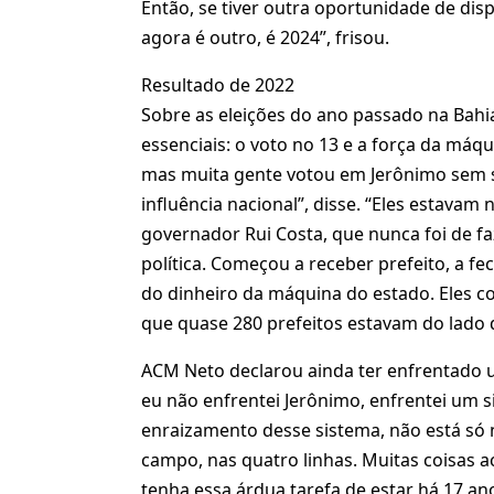
Então, se tiver outra oportunidade de dis
agora é outro, é 2024”, frisou.
Resultado de 2022
Sobre as eleições do ano passado na Bahia
essenciais: o voto no 13 e a força da má
mas muita gente votou em Jerônimo sem sa
influência nacional”, disse. “Eles estav
governador Rui Costa, que nunca foi de fa
política. Começou a receber prefeito, a f
do dinheiro da máquina do estado. Eles c
que quase 280 prefeitos estavam do lado
ACM Neto declarou ainda ter enfrentado u
eu não enfrentei Jerônimo, enfrentei um s
enraizamento desse sistema, não está só 
campo, nas quatro linhas. Muitas coisas 
tenha essa árdua tarefa de estar há 17 an