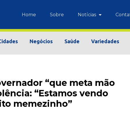
Home
Sobre
Notícias
Conta
Cidades
Negócios
Saúde
Variedades
governador “que meta mão
olência: “Estamos vendo
uito memezinho”