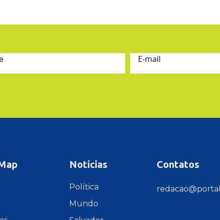
e
E-mail
 Map
Notícias
Contatos
e
Política
redacao@portal
Mundo