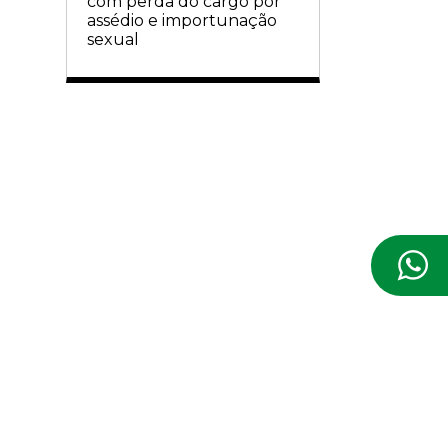
com perda do cargo por
assédio e importunação
sexual