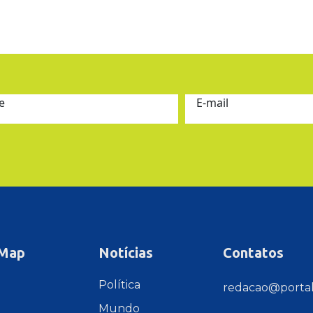
e
E-mail
 Map
Notícias
Contatos
e
Política
redacao@portal
Mundo