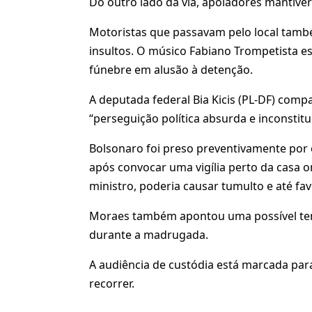
Do outro lado da via, apoiadores mantiver
Motoristas que passavam pelo local també
insultos. O músico Fabiano Trompetista e
fúnebre em alusão à detenção.
A deputada federal Bia Kicis (PL-DF) comp
“perseguição política absurda e inconstitu
Bolsonaro foi preso preventivamente por 
após convocar uma vigília perto da casa o
ministro, poderia causar tumulto e até fa
Moraes também apontou uma possível tenta
durante a madrugada.
A audiência de custódia está marcada para
recorrer.