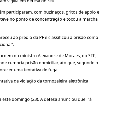
am vigília em defesa do réu.
m participaram, com buzinaços, gritos de apoio e
steve no ponto de concentração e tocou a marcha
areceu ao prédio da PF e classificou a prisão como
cional”.
ordem do ministro Alexandre de Moraes, do STF,
nde cumpria prisão domiciliar, ato que, segundo o
vorecer uma tentativa de fuga.
tiva de violação da tornozeleira eletrônica
 este domingo (23). A defesa anunciou que irá