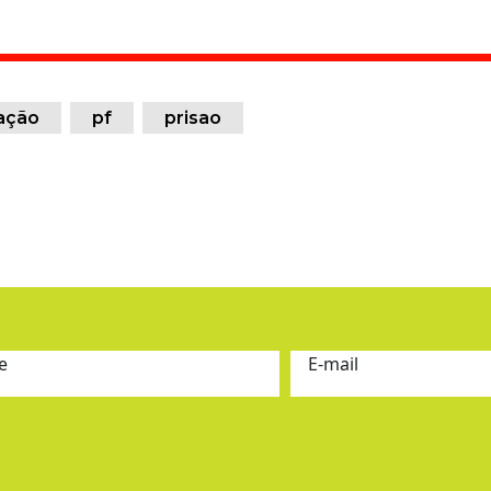
ação
pf
prisao
e
E-mail