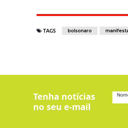
TAGS
bolsonaro
manifest
Tenha notícias
Nom
no seu e-mail