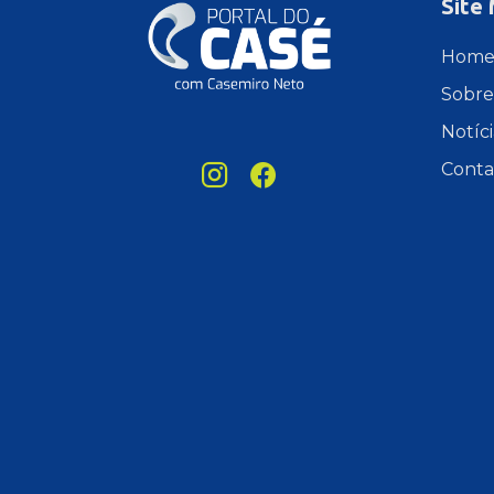
Site
Hom
Sobre
Notíci
Conta