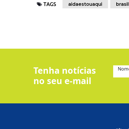
TAGS
aidaestouaqui
brasil
Tenha notícias
Nom
no seu e-mail