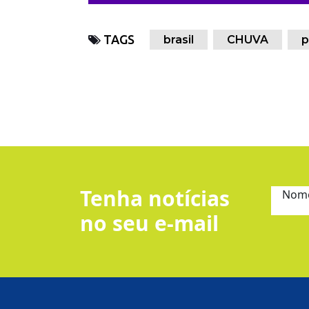
TAGS
brasil
CHUVA
p
Tenha notícias
Nom
no seu e-mail