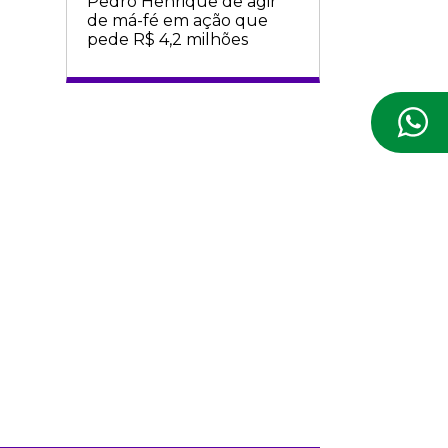
Pedro Henrique de agir
de má-fé em ação que
pede R$ 4,2 milhões