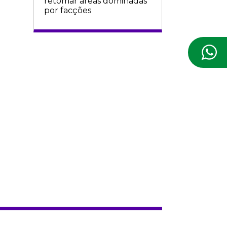
retomar áreas dominadas
por facções