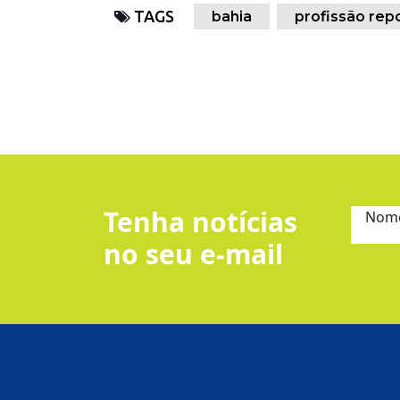
TAGS
bahia
profissão rep
Tenha notícias
Nom
no seu e-mail