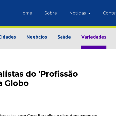
Home
Sobre
Notícias
Conta
Cidades
Negócios
Saúde
Variedades
listas do 'Profissão
a Globo
trevistas com Caco Barcellos e disputam vagas no