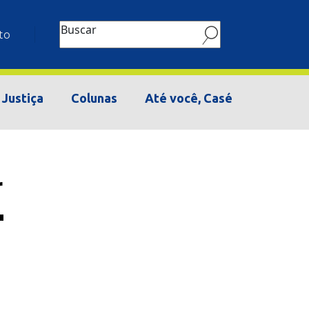
Buscar
to
Justiça
Colunas
Até você, Casé
r