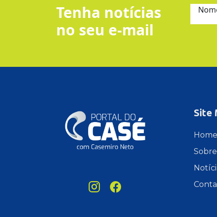
Tenha notícias
Nom
no seu e-mail
Site
Hom
Sobre
Notíci
Conta