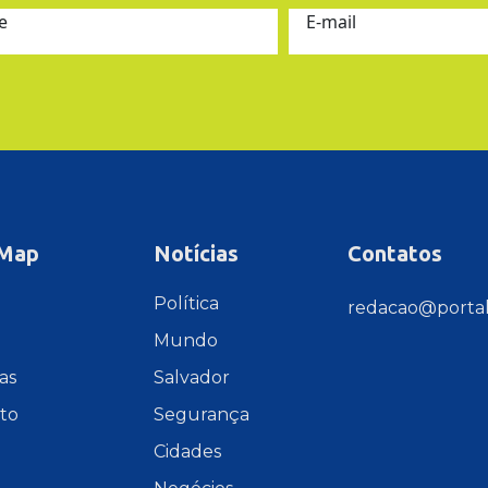
e
E-mail
 Map
Notícias
Contatos
e
Política
redacao@portal
Mundo
as
Salvador
to
Segurança
Cidades