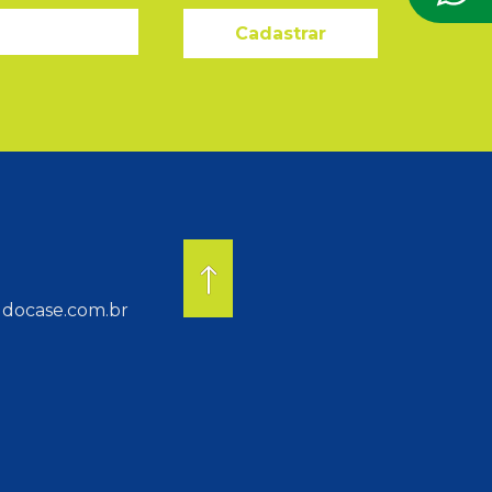
Cadastrar
docase.com.br