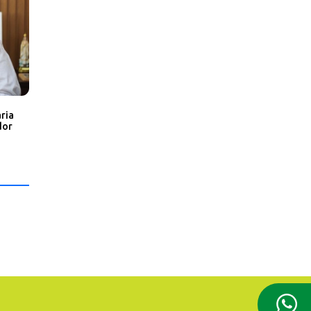
ria
dor