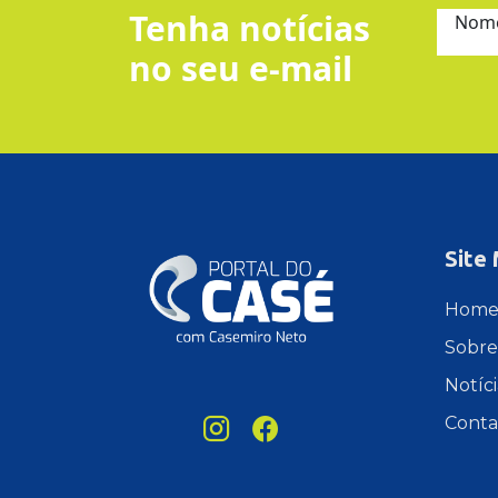
Tenha notícias
Nom
no seu e-mail
Site
Hom
Sobre
Notíci
Conta