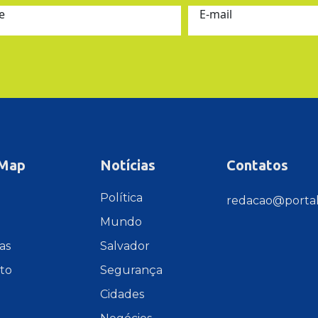
e
E-mail
 Map
Notícias
Contatos
e
Política
redacao@portal
Mundo
as
Salvador
to
Segurança
Cidades