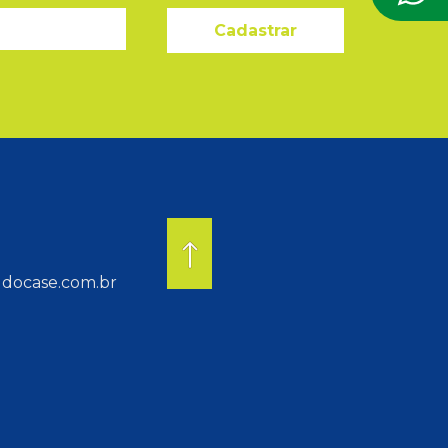
Cadastrar
docase.com.br