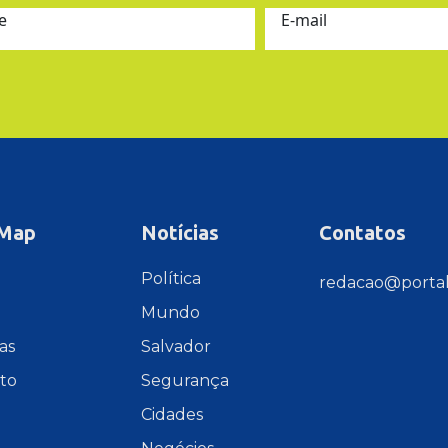
e
E-mail
 Map
Notícias
Contatos
e
Política
redacao@portal
Mundo
as
Salvador
to
Segurança
Cidades