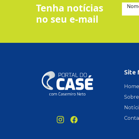
Tenha notícias
Nom
no seu e-mail
Site
Hom
Sobre
Notíci
Conta