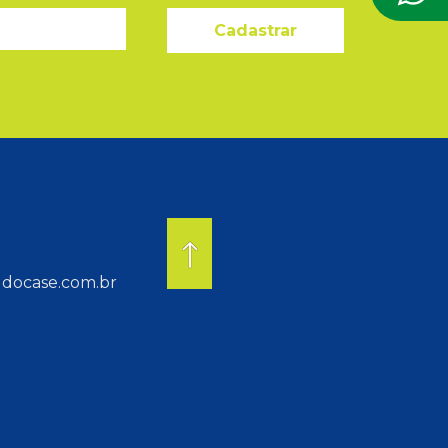
Cadastrar
docase.com.br