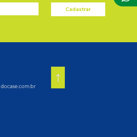
Cadastrar
docase.com.br