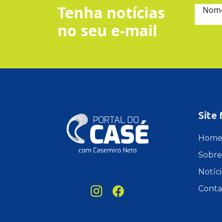
Tenha notícias
Nom
no seu e-mail
Site
Hom
Sobre
Notíci
Conta