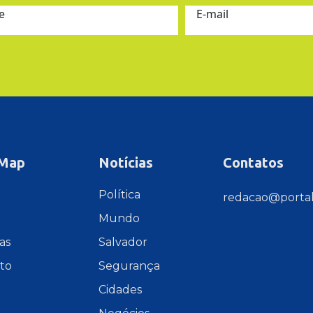
e
E-mail
 Map
Notícias
Contatos
e
Política
redacao@portal
Mundo
as
Salvador
to
Segurança
Cidades