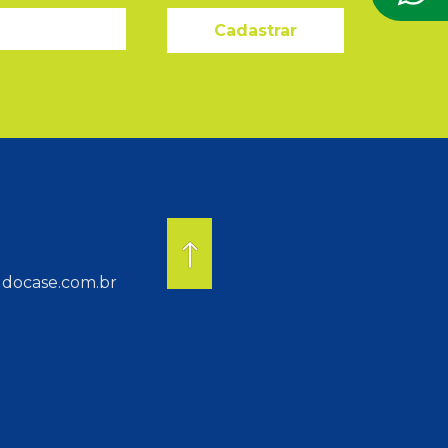
Cadastrar
docase.com.br