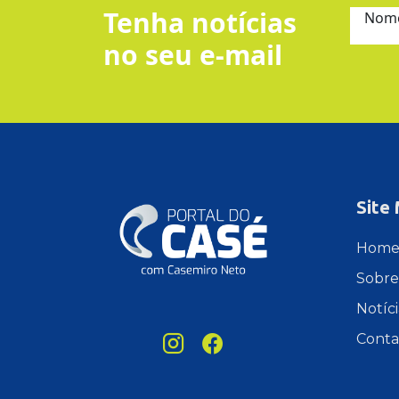
Tenha notícias
Nom
no seu e-mail
Site
Hom
Sobre
Notíci
Conta