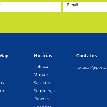
e
E-mail
 Map
Notícias
Contatos
e
Política
redacao@portal
Mundo
as
Salvador
to
Segurança
Cidades