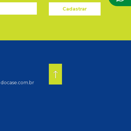
Cadastrar
docase.com.br