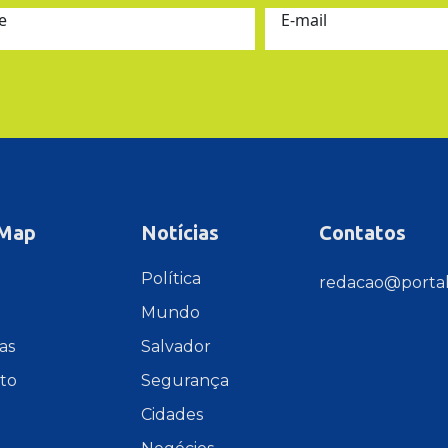
e
E-mail
 Map
Notícias
Contatos
e
Política
redacao@portal
Mundo
as
Salvador
to
Segurança
Cidades