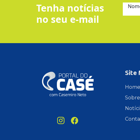
Tenha notícias
Nom
no seu e-mail
Site
Hom
Sobre
Notíci
Conta