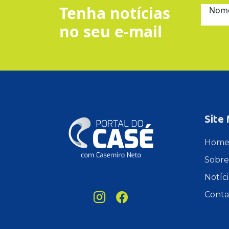
Tenha notícias
Nom
no seu e-mail
Site
Hom
Sobre
Notíci
Conta