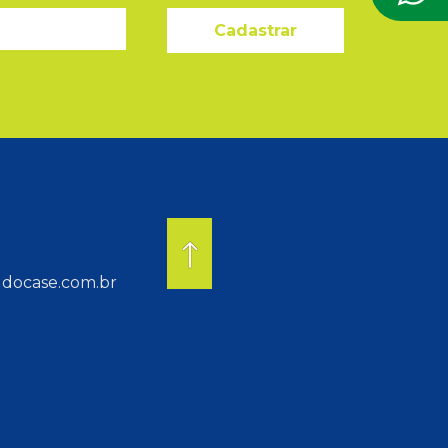
Cadastrar
docase.com.br