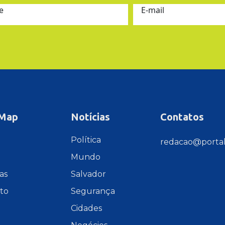
e
E-mail
 Map
Notícias
Contatos
e
Política
redacao@portal
Mundo
as
Salvador
to
Segurança
Cidades