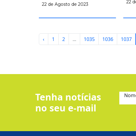
22 d
22 de Agosto de 2023
‹
1
2
...
1035
1036
1037
Tenha notícias
Nom
no seu e-mail