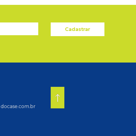
Cadastrar
docase.com.br