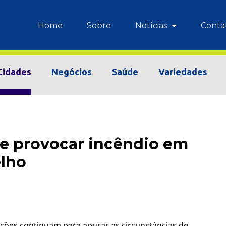
Home
Sobre
Notícias
Conta
Cidades
Negócios
Saúde
Variedades
de provocar incêndio em
elho
gações continuam para apurar as circunstâncias do