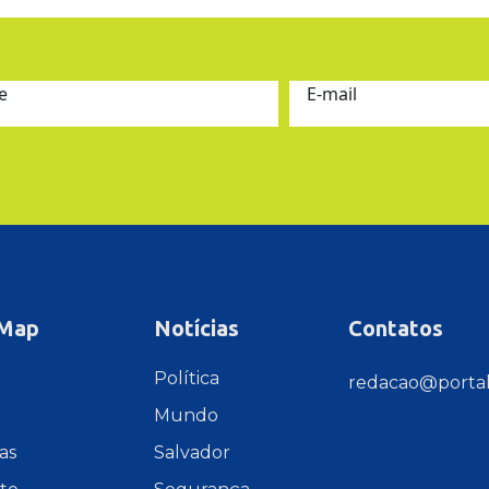
e
E-mail
 Map
Notícias
Contatos
e
Política
redacao@portal
Mundo
as
Salvador