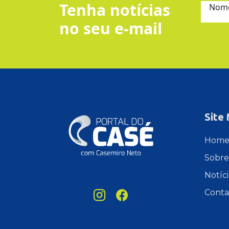
Tenha notícias
Nom
no seu e-mail
Site
Hom
Sobre
Notíci
Conta