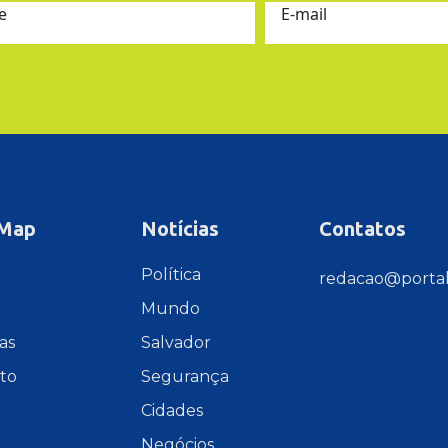
e
E-mail
 Map
Notícias
Contatos
e
Política
redacao@portal
Mundo
as
Salvador
to
Segurança
Cidades
Negócios