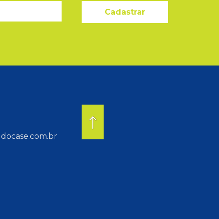
Cadastrar
docase.com.br