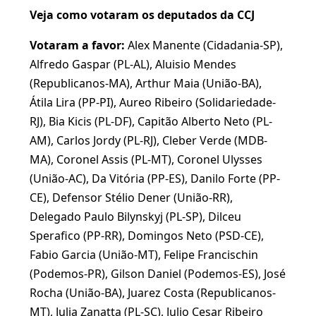
Veja como votaram os deputados da CCJ
Votaram a favor:
Alex Manente (Cidadania-SP),
Alfredo Gaspar (PL-AL), Aluisio Mendes
(Republicanos-MA), Arthur Maia (União-BA),
Átila Lira (PP-PI), Aureo Ribeiro (Solidariedade-
RJ), Bia Kicis (PL-DF), Capitão Alberto Neto (PL-
AM), Carlos Jordy (PL-RJ), Cleber Verde (MDB-
MA), Coronel Assis (PL-MT), Coronel Ulysses
(União-AC), Da Vitória (PP-ES), Danilo Forte (PP-
CE), Defensor Stélio Dener (União-RR),
Delegado Paulo Bilynskyj (PL-SP), Dilceu
Sperafico (PP-RR), Domingos Neto (PSD-CE),
Fabio Garcia (União-MT), Felipe Francischin
(Podemos-PR), Gilson Daniel (Podemos-ES), José
Rocha (União-BA), Juarez Costa (Republicanos-
MT), Julia Zanatta (PL-SC), Julio Cesar Ribeiro