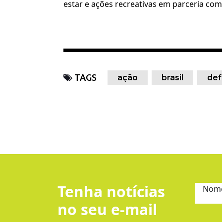
estar e ações recreativas em parceria com
TAGS
ação
brasil
def
Tenha notícias
Nom
no seu e-mail