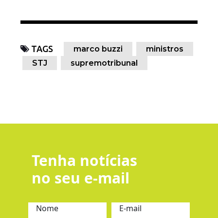
TAGS
marco buzzi
ministros
STJ
supremotribunal
Tenha notícias
no seu e-mail
Nome
E-mail