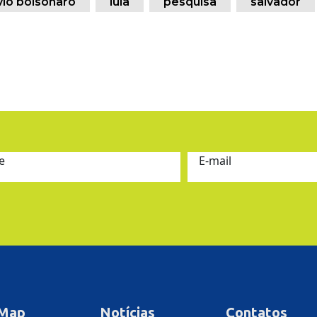
vio bolsonaro
lula
pesquisa
salvador
e
E-mail
 Map
Notícias
Contatos