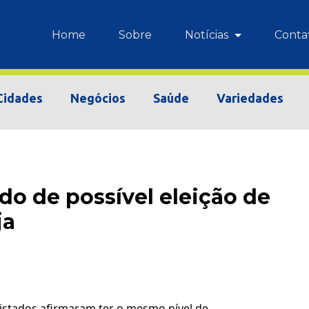
Home
Sobre
Notícias
Conta
Cidades
Negócios
Saúde
Variedades
o de possível eleição de
ja
istados afirmaram ter o mesmo nível de