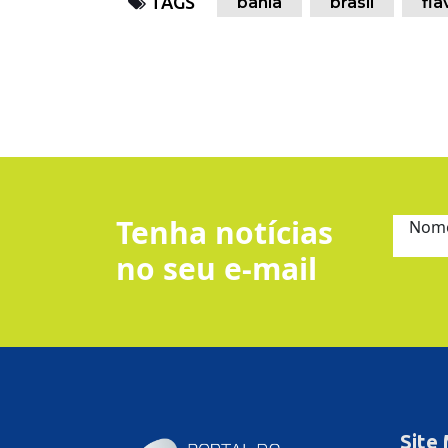
TAGS
bahia
brasil
fla
Tenha notícias
Nom
no seu e-mail
Site