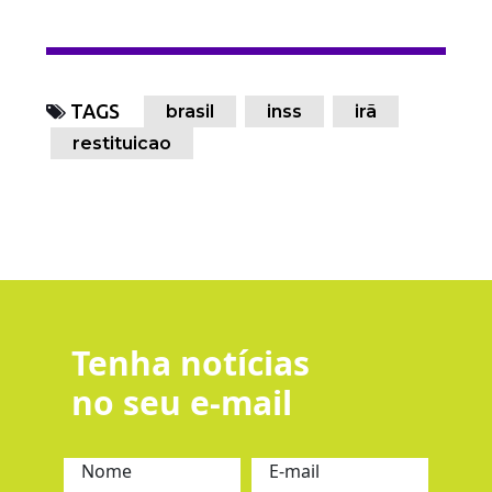
TAGS
brasil
inss
irã
restituicao
Tenha notícias
no seu e-mail
Nome
E-mail