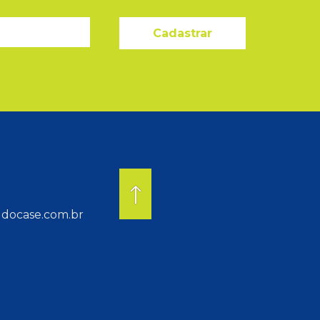
Cadastrar
docase.com.br