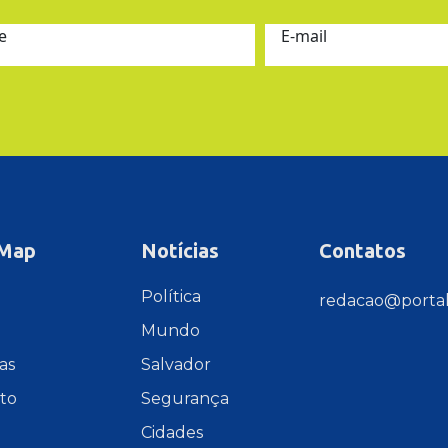
e
E-mail
 Map
Notícias
Contatos
e
Política
redacao@portal
Mundo
as
Salvador
to
Segurança
Cidades