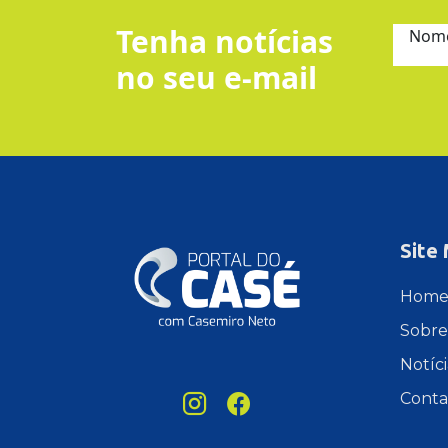
Tenha notícias
Nom
no seu e-mail
Site
Hom
Sobre
Notíci
Conta