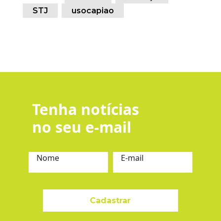
STJ
usocapiao
Tenha notícias
no seu e-mail
Nome
E-mail
Cadastrar