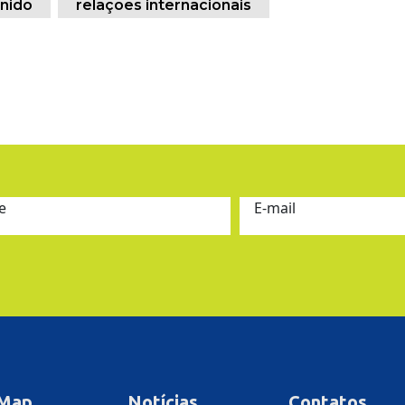
unido
relações internacionais
e
E-mail
 Map
Notícias
Contatos