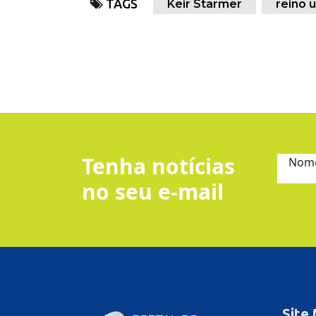
TAGS
Keir Starmer
reino 
Tenha notícias
Nom
no seu e-mail
Site