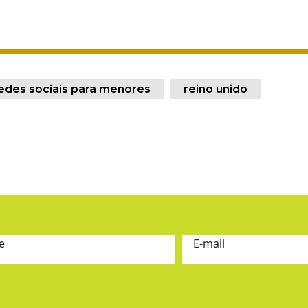
edes sociais para menores
reino unido
e
E-mail