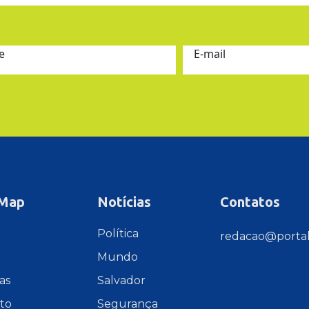
e
E-mail
 Map
Notícias
Contatos
e
Política
redacao@portal
Mundo
as
Salvador
to
Segurança