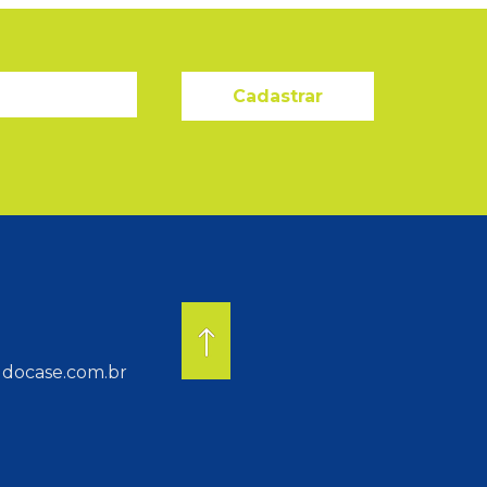
Cadastrar
docase.com.br