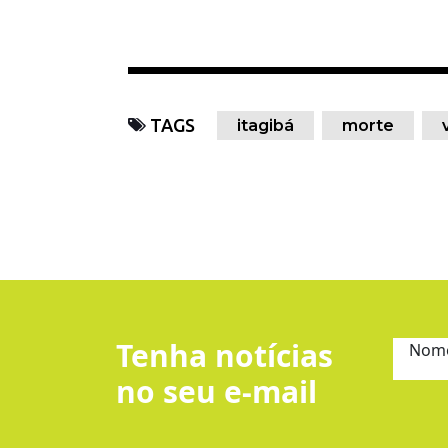
TAGS
itagibá
morte
Tenha notícias
Nom
no seu e-mail