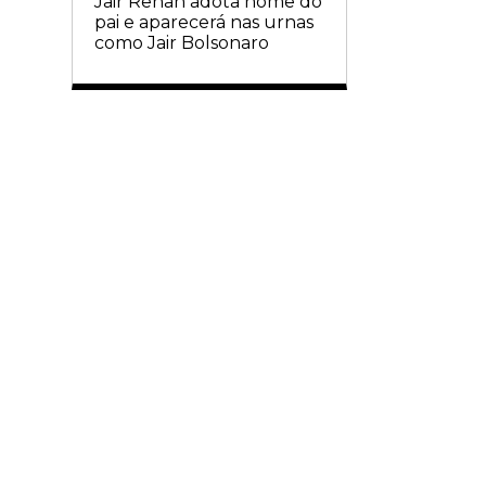
Jair Renan adota nome do
pai e aparecerá nas urnas
como Jair Bolsonaro