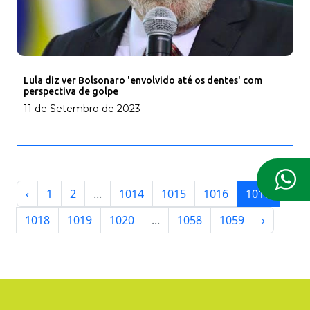
Lula diz ver Bolsonaro 'envolvido até os dentes' com
perspectiva de golpe
11 de Setembro de 2023
‹
1
2
...
1014
1015
1016
1017
1018
1019
1020
...
1058
1059
›