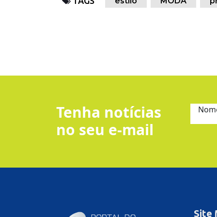
TAGS
estilo
MODA
p
Tenha notícias
Nom
no seu e-mail
Site