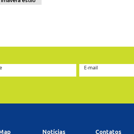
rimavera estilo
e
E-mail
 Map
Notícias
Contatos