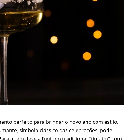
nto perfeito para brindar o novo ano com estilo,
pumante, símbolo clássico das celebrações, pode
ara quem deseja fugir do tradicional "tim-tim" com