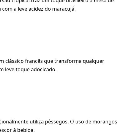
são tropical traz um toque brasileiro à mesa de
 com a leve acidez do maracujá.
 um clássico francês que transforma qualquer
m leve toque adocicado.
dicionalmente utiliza pêssegos. O uso de morangos
escor à bebida.