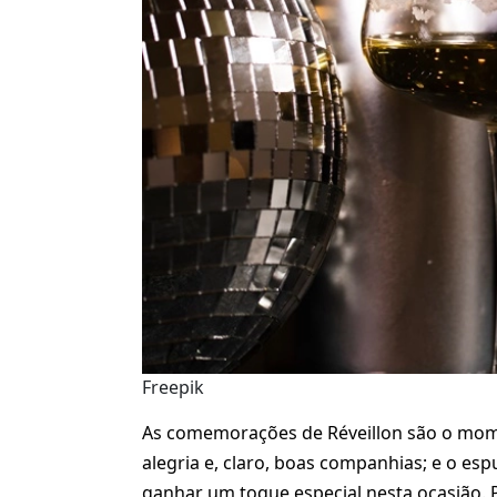
Freepik
As comemorações de Réveillon são o mome
alegria e, claro, boas companhias; e o es
ganhar um toque especial nesta ocasião. P